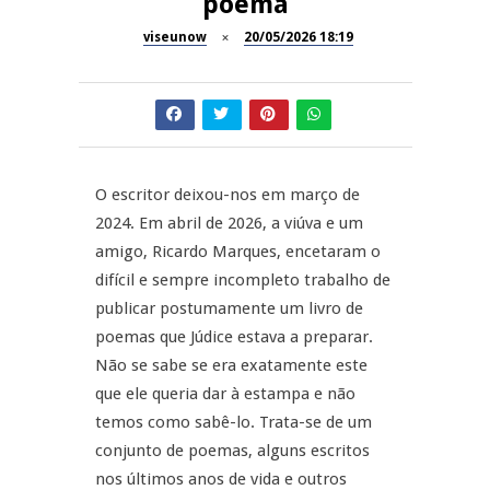
poema
Now Opinião – Manuela
Antunes: Problemas nos
viseunow
20/05/2026 18:19
SÃO PEDRO DO SUL
Exames Nacionais
Tradidanças em São Pedro do
JUIZ ESCLARECE
Sul
A Juiz Esclarece – Medidas a
executar no meio natural de
O escritor deixou-nos em março de
REPORTAGENS
vida (II)
2024. Em abril de 2026, a viúva e um
amigo, Ricardo Marques, encetaram o
Inauguração Loja do Cidadão
REPORTAGENS
S.J. Pesqueira
difícil e sempre incompleto trabalho de
publicar postumamente um livro de
Barrelas Summer Fest em Vila
poemas que Júdice estava a preparar.
Nova de Paiva
Não se sabe se era exatamente este
que ele queria dar à estampa e não
temos como sabê-lo. Trata-se de um
conjunto de poemas, alguns escritos
nos últimos anos de vida e outros