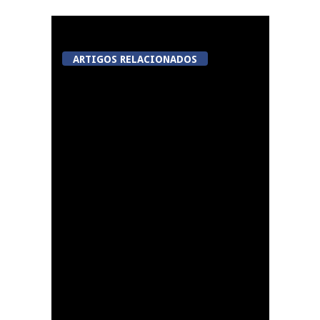
ARTIGOS RELACIONADOS
A Juiz Esclarece –
Medidas a executar no
meio natural de vida
(III)
Dia do Foral em São
João da Pesqueira