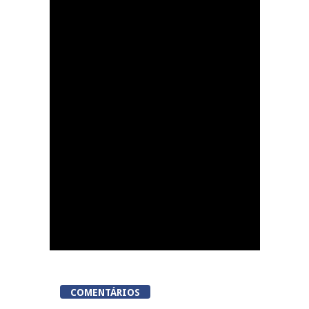
Lamego Youth Cup
proporciona a prática
de três modalidades
durante a Semana da
Juventude
COMENTÁRIOS