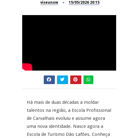
viseunow
15/05/2026 20:15
Dia do Foral em São João da
REPORTAGENS
Pesqueira
Summer Fusion em
REPORTAGENS
Sernancelhe
Festas do Concelho de Penalva
MANGUALDE
do Castelo
11º Encontro Gastronómico
NOW OPINIÃO
Amador de Abrunhosa-a-Velha
Now Opinião – Manuela
Antunes: Problemas nos
Exames Nacionais
Há mais de duas décadas a moldar
talentos na região, a Escola Profissional
de Carvalhais evoluiu e assume agora
uma nova identidade. Nasce agora a
Escola de Turismo Dão Lafões. Conheça