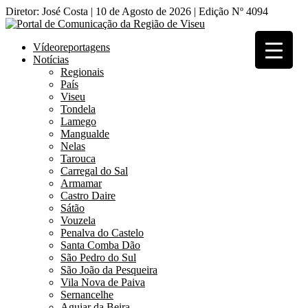
Diretor: José Costa | 10 de Agosto de 2026 | Edição Nº 4094
Vídeoreportagens
Notícias
Regionais
País
Viseu
Tondela
Lamego
Mangualde
Nelas
Tarouca
Carregal do Sal
Armamar
Castro Daire
Sátão
Vouzela
Penalva do Castelo
Santa Comba Dão
São Pedro do Sul
São João da Pesqueira
Vila Nova de Paiva
Sernancelhe
Aguiar da Beira