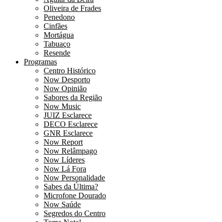
Oliveira de Frades
Penedono
Cinfães
Mortágua
Tabuaço
Resende
Programas
Centro Histórico
Now Desporto
Now Opinião
Sabores da Região
Now Music
JUIZ Esclarece
DECO Esclarece
GNR Esclarece
Now Report
Now Relâmpago
Now Líderes
Now Lá Fora
Now Personalidade
Sabes da Última?
Microfone Dourado
Now Saúde
Segredos do Centro