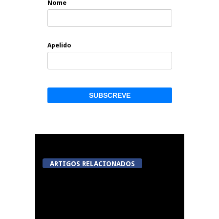
Nome
Apelido
ARTIGOS RELACIONADOS
Tondela inaugura
sexto Espaço do
Cidadão em Sabugosa