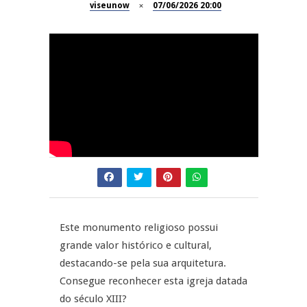
viseunow
07/06/2026 20:00
Dia do Foral em São João da
REPORTAGENS
Pesqueira
Summer Fusion em
REPORTAGENS
Sernancelhe
Festas do Concelho de Penalva
MANGUALDE
do Castelo
11º Encontro Gastronómico
NOW OPINIÃO
Amador de Abrunhosa-a-Velha
Now Opinião – Manuela
Antunes: Problemas nos
Exames Nacionais
Este monumento religioso possui
grande valor histórico e cultural,
destacando-se pela sua arquitetura.
Consegue reconhecer esta igreja datada
do século XIII?