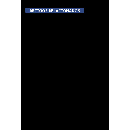
ARTIGOS RELACIONADOS
Tondela inaugura
sexto Espaço do
Cidadão em Sabugosa
Lamego avalia acordo
de colaboração com
cidade francesa