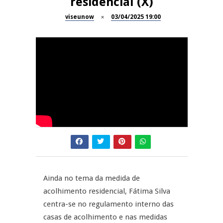
residencial (X)
Dia do Foral em São João da
viseunow
03/04/2025 19:00
REPORTAGENS
Pesqueira
Summer Fusion em
REPORTAGENS
Sernancelhe
Festas do Concelho de Penalva
MANGUALDE
do Castelo
11º Encontro Gastronómico
NOW OPINIÃO
Amador de Abrunhosa-a-Velha
Now Opinião – Manuela
Antunes: Problemas nos
Exames Nacionais
Ainda no tema da medida de
acolhimento residencial, Fátima Silva
centra-se no regulamento interno das
casas de acolhimento e nas medidas