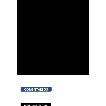
Now Opinião Hélder
Amaral: Invasão do
gabinete de André
Ventura na AR
COMENTÁRIOS
DEIXE UMA RESPOSTA