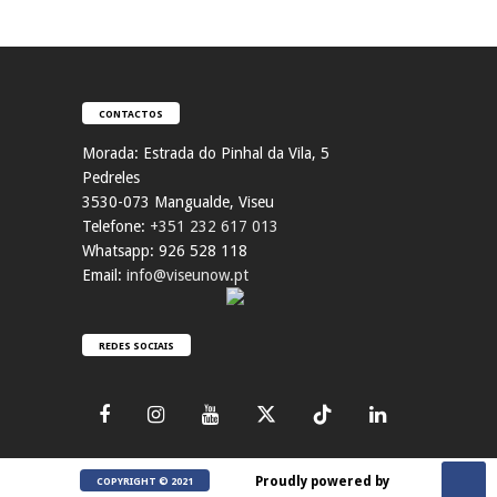
CONTACTOS
Morada:
Estrada do Pinhal da Vila, 5
Pedreles
353
0-073 Mangualde, Viseu
Telefone:
+351 232 617 013
Whatsapp: 926 528 118
Email:
info@viseunow.pt
REDES SOCIAIS
Proudly powered by
COPYRIGHT © 2021