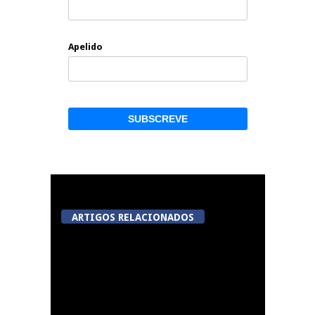
Apelido
ARTIGOS RELACIONADOS
A Juiz Esclarece –
Medidas a executar no
meio natural de vida
(III)