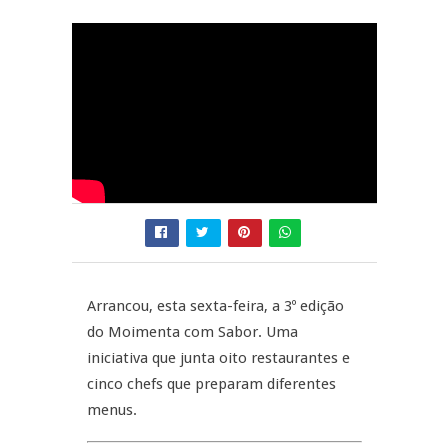
Now Opinião – Manuela
Antunes: Problemas nos
SÃO PEDRO DO SUL
Exames Nacionais
Tradidanças em São Pedro do
JUIZ ESCLARECE
Sul
A Juiz Esclarece – Medidas a
executar no meio natural de
REPORTAGENS
vida (II)
Inauguração Loja do Cidadão
REPORTAGENS
S.J. Pesqueira
Barrelas Summer Fest em Vila
Arrancou, esta sexta-feira, a 3º edição
Nova de Paiva
do Moimenta com Sabor. Uma
iniciativa que junta oito restaurantes e
cinco chefs que preparam diferentes
menus.