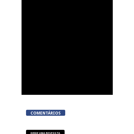
Viseu: Núcleo de
Dadores de Lordosa
promove nova colheita
de sangue
COMENTÁRIOS
DEIXE UMA RESPOSTA