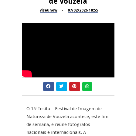
de Vouzela
A Juiz Esclarece – Medidas a
executar no meio natural de
viseunow
07/02/2026 18:55
REPORTAGENS
vida (II)
Inauguração Loja do Cidadão
REPORTAGENS
S.J. Pesqueira
Barrelas Summer Fest em Vila
NOW OPINIÃO
Nova de Paiva
Now Opinião – Carolina
Almeida: Documentários de
REPORTAGENS
Tauromaquia na RTP
Feira das Atividades
Económicas de Aguiar da Beira
O 15º Insitu – Festival de Imagem de
Natureza de Vouzela acontece, este fim
de semana, e reúne fotógrafos
nacionais e internacionais. A