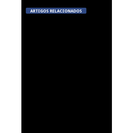
ARTIGOS RELACIONADOS
Summer Fusion em
Sernancelhe
Festas do Concelho de
Penalva do Castelo