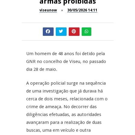
armas proibidas
Now Opinião – Manuela
Antunes: Problemas nos
viseunow
30/05/2026 14:11
SÃO PEDRO DO SUL
Exames Nacionais
Tradidanças em São Pedro do
JUIZ ESCLARECE
Sul
A Juiz Esclarece – Medidas a
executar no meio natural de
Um homem de 48 anos foi detido pela
REPORTAGENS
vida (II)
GNR no concelho de Viseu, no passado
dia 28 de maio.
Inauguração Loja do Cidadão
REPORTAGENS
S.J. Pesqueira
A operação policial surge na sequência
Barrelas Summer Fest em Vila
de uma investigação que já durava há
Nova de Paiva
cerca de dois meses, relacionada com o
crime de ameaça. No decorrer das
diligências efetuadas, as autoridades
avançaram para a realização de duas
buscas, uma em veículo e outra