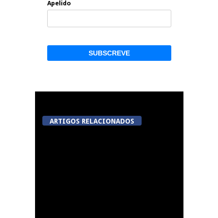
Apelido
ARTIGOS RELACIONADOS
A Juiz Esclarece –
Medidas a executar no
meio natural de vida
(III)