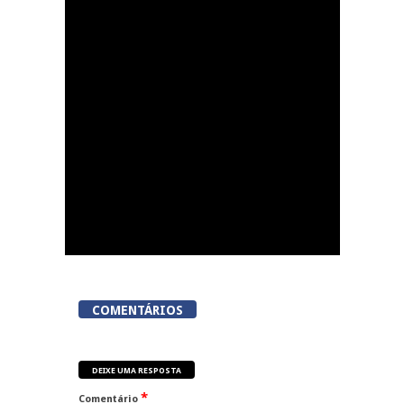
Festas do Concelho de
Penalva do Castelo
COMENTÁRIOS
DEIXE UMA RESPOSTA
*
Comentário