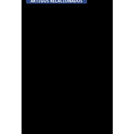
ARTIGOS RELACIONADOS
5ª Edição do Varosa
Fest em Tarouca
A Juiz Esclarece –
Medidas a executar no
meio natural de vida
(III)