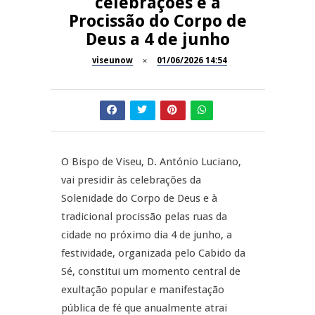
celebrações e à
11º Encontro Gastronómico
Procissão do Corpo de
NOW OPINIÃO
Amador de Abrunhosa-a-Velha
Deus a 4 de junho
Now Opinião – Manuela
viseunow
01/06/2026 14:54
Antunes: Problemas nos
SÃO PEDRO DO SUL
Exames Nacionais
Tradidanças em São Pedro do
JUIZ ESCLARECE
Sul
A Juiz Esclarece – Medidas a
O Bispo de Viseu, D. António Luciano,
executar no meio natural de
REPORTAGENS
vida (II)
vai presidir às celebrações da
Solenidade do Corpo de Deus e à
Inauguração Loja do Cidadão
tradicional procissão pelas ruas da
S.J. Pesqueira
cidade no próximo dia 4 de junho, a
festividade, organizada pelo Cabido da
Sé, constitui um momento central de
exultação popular e manifestação
pública de fé que anualmente atrai