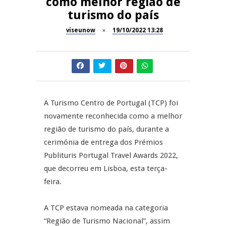
como melhor região de
Festas do Concelho de Penalva
turismo do país
MANGUALDE
do Castelo
viseunow
19/10/2022 13:28
11º Encontro Gastronómico
NOW OPINIÃO
Amador de Abrunhosa-a-Velha
Now Opinião – Manuela
Antunes: Problemas nos
SÃO PEDRO DO SUL
Exames Nacionais
A Turismo Centro de Portugal (TCP) foi
Tradidanças em São Pedro do
JUIZ ESCLARECE
novamente reconhecida como a melhor
Sul
região de turismo do país, durante a
A Juiz Esclarece – Medidas a
cerimónia de entrega dos Prémios
executar no meio natural de
Publituris Portugal Travel Awards 2022,
vida (II)
que decorreu em Lisboa, esta terça-
feira.
A TCP estava nomeada na categoria
“Região de Turismo Nacional”, assim