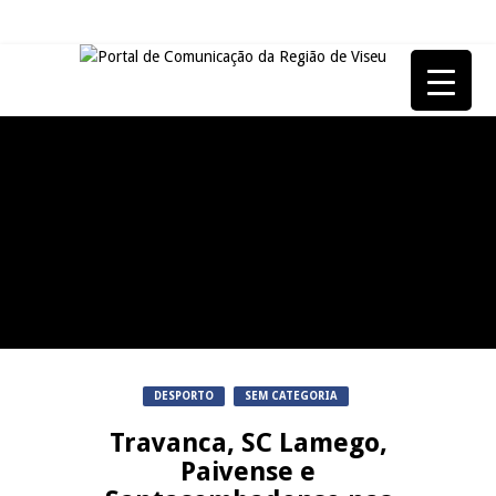
NOW OPINIÃO
Now Opinião Hélder Amaral:
Invasão do gabinete de André
REPORTAGENS
Ventura na AR
Dia do Emigrante em Queiriga,
VISEU
Vila Nova de Paiva
Abertura da Feira de São
TAROUCA
Mateus
5ª Edição do Varosa Fest em
JUIZ ESCLARECE
DESPORTO
SEM CATEGORIA
Tarouca
Travanca, SC Lamego,
A Juiz Esclarece – Medidas a
Paivense e
executar no meio natural de
REPORTAGENS
vida (III)