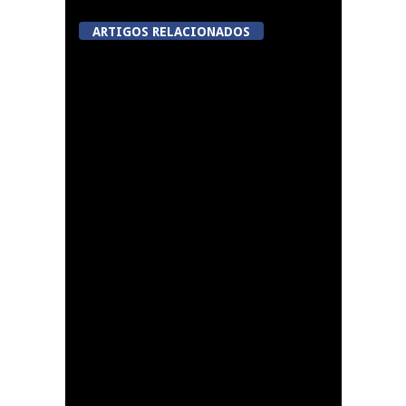
ARTIGOS RELACIONADOS
Viseu avança com
videovigilância no
Centro Histórico,
Jugueiros, Rossio e Rua
João Mendes
Lamego: Galeria Solar
da Porta dos Figos
recebe exposição de
pintura “PERSONA”