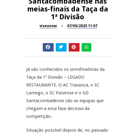
Santacombadense nas
meias-finais da Taça da
Dia do Foral em São João da
REPORTAGENS
1ª Divisão
Pesqueira
viseunow
07/05/2025 11:07
Summer Fusion em
REPORTAGENS
Sernancelhe
Festas do Concelho de Penalva
MANGUALDE
do Castelo
11º Encontro Gastronómico
NOW OPINIÃO
Já são conhecidos os semifinalistas da
Amador de Abrunhosa-a-Velha
Taça da 1ª Divisão – LEGADO
Now Opinião – Manuela
RESTAURANTE. O AC Travanca, o SC
Antunes: Problemas nos
Lamego, o SC Paivense e o GD
Exames Nacionais
Santacombadense são as equipas que
chegam a essa fase decisiva da
competição.
Situação possível depois de, no passado