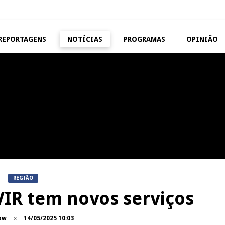
REPORTAGENS
NOTÍCIAS
PROGRAMAS
OPINIÃO
VISEU
TAROUCA
Abertura da Feira de São
5ª Edição do Varosa Fes
Mateus
Tarouca
REPORTAGENS
MANGUALDE
Festas do Concelho de Penalva
11º Encontro Gastronóm
do Castelo
Amador de Abrunhosa-a-
REGIÃO
VIR tem novos serviços
ow
14/05/2025 10:03