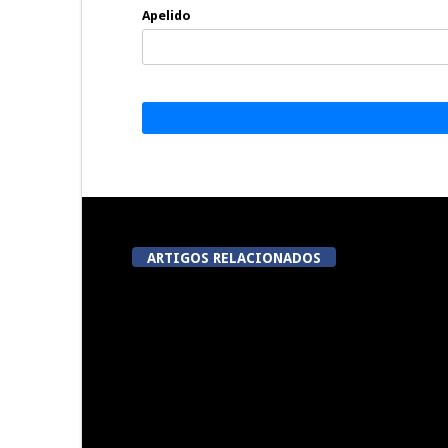
Apelido
ARTIGOS RELACIONADOS
Centro histórico de Viseu será
Summer Fusi
nova “casa” da Autoridade
para a Prevenção e o Combate
à Violência no Desporto