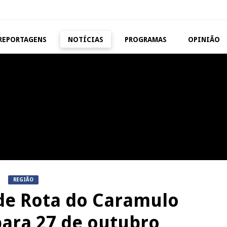
REPORTAGENS
NOTÍCIAS
PROGRAMAS
OPINIÃO
MANGUALDE
NOW OPINIÃO
11º Encontro Gastronómico
Now Opinião – Manue
Amador de Abrunhosa-a-Velha
Antunes: Problemas n
Exames Nacionais
NOW OPINIÃO
REPORTAGENS
Now Opinião – Carolina
Feira das Atividades
Almeida: Documentários de
Económicas de Aguiar da 
Tauromaquia na RTP
REGIÃO
de Rota do Caramulo
ara 27 de outubro