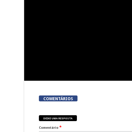
Lamego Youth Cup
President
proporciona a prática de três
inaugura Fe
modalidades durante a Semana
esta q
da Juventude
COMENTÁRIOS
DEIXE UMA RESPOSTA
*
Comentário