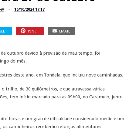
ow
16/10/2024 17:17
WEET
PIN IT
EMAIL
 de outubro devido à previsão de mau tempo, foi
mingo do mês.
edestres deste ano, em Tondela, que incluiu nove caminhadas.
 trilho, de 30 quilómetros, e que atravessa várias
lões, tem início marcado para as 09h00, no Caramulo, junto
ito horas e um grau de dificuldade considerado médio e um
o, os caminheiros receberão reforços alimentares.