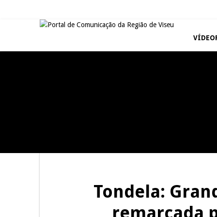
VÍDEO
REPORTAGENS
REPORTAGENS
Summer Fusion em
Festas do Concelho de Penalva
Sernancelhe
do Castelo
REPORTAGENS
REPORTAGENS
Inauguração Loja do Cidadão
Barrelas Summer Fest em Vila
S.J. Pesqueira
Nova de Paiva
Tondela: Gran
remarcada p