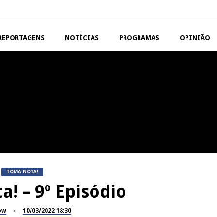
REPORTAGENS
NOTÍCIAS
PROGRAMAS
OPINIÃO
VISEU
TAROUCA
Abertura da Feira de São
5ª Edição do Varosa Fes
Mateus
Tarouca
REPORTAGENS
MANGUALDE
Festas do Concelho de Penalva
11º Encontro Gastronóm
do Castelo
Amador de Abrunhosa-a-
TOMA NOTA!
! – 9º Episódio
ow
10/03/2022 18:30