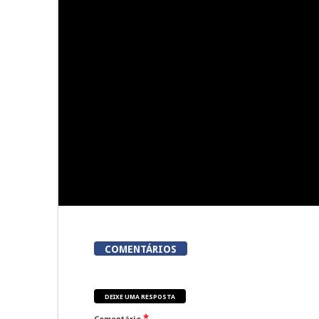
5ª Edição do Varosa Fest em
A Juiz Escl
Tarouca
executar no
vi
COMENTÁRIOS
DEIXE UMA RESPOSTA
*