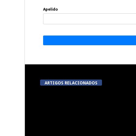
Apelido
ARTIGOS RELACIONADOS
Now Opinião Hélder Amaral:
Dia do Emigr
Invasão do gabinete de André
Vila N
Ventura na AR