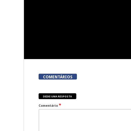
5ª Edição do Varosa Fest em
A Juiz Escl
Tarouca
executar no
vi
COMENTÁRIOS
DEIXE UMA RESPOSTA
*
Comentário