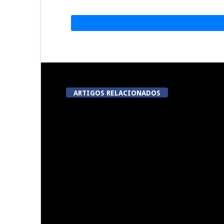
ARTIGOS RELACIONADOS
Now Opinião Hélder Amaral:
Dia do Emigr
Invasão do gabinete de André
Vila N
Ventura na AR