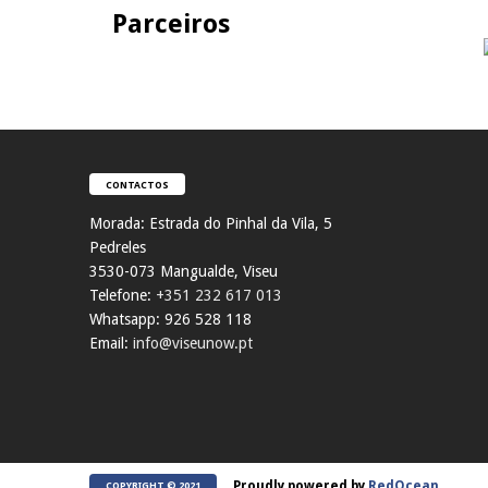
Parceiros
CONTACTOS
Morada:
Estrada do Pinhal da Vila, 5
Pedreles
353
0-073 Mangualde, Viseu
Telefone:
+351 232 617 013
Whatsapp: 926 528 118
Email:
info@viseunow.pt
Proudly powered by
RedOcean
COPYRIGHT © 2021