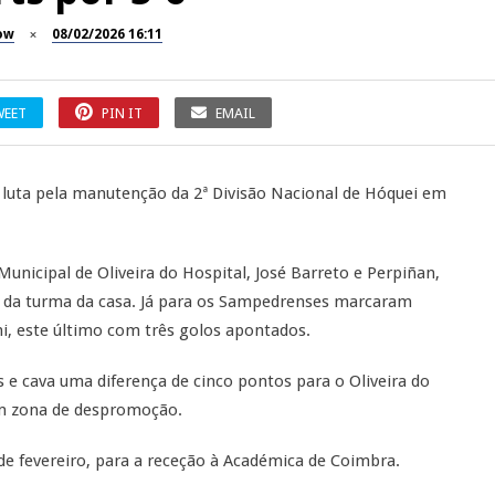
ow
08/02/2026 16:11
WEET
PIN IT
EMAIL
 luta pela manutenção da 2ª Divisão Nacional de Hóquei em
unicipal de Oliveira do Hospital, José Barreto e Perpiñan,
 da turma da casa. Já para os Sampedrenses marcaram
hi, este último com três golos apontados.
e cava uma diferença de cinco pontos para o Oliveira do
em zona de despromoção.
de fevereiro, para a receção à Académica de Coimbra.