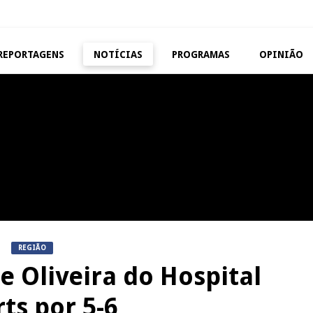
REPORTAGENS
NOTÍCIAS
PROGRAMAS
OPINIÃO
VISEU
TAROUCA
Abertura da Feira de São
5ª Edição do Varosa Fes
Mateus
Tarouca
REPORTAGENS
MANGUALDE
Festas do Concelho de Penalva
11º Encontro Gastronóm
do Castelo
Amador de Abrunhosa-a-
REGIÃO
 Oliveira do Hospital
ts por 5-6