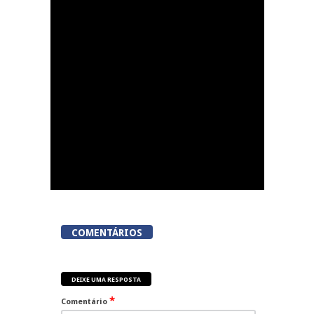
Now Opinião Hélder
Amaral: Invasão do
gabinete de André
Ventura na AR
COMENTÁRIOS
DEIXE UMA RESPOSTA
*
Comentário