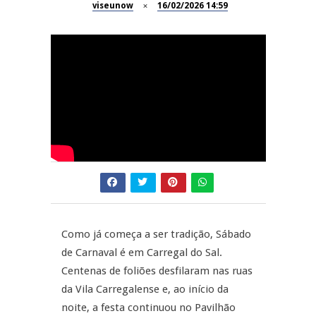
viseunow
16/02/2026 14:59
Dia do Foral em São João da
REPORTAGENS
Pesqueira
Summer Fusion em
REPORTAGENS
Sernancelhe
Festas do Concelho de Penalva
MANGUALDE
do Castelo
11º Encontro Gastronómico
NOW OPINIÃO
Amador de Abrunhosa-a-Velha
Now Opinião – Manuela
Antunes: Problemas nos
Exames Nacionais
Como já começa a ser tradição, Sábado
de Carnaval é em Carregal do Sal.
Centenas de foliões desfilaram nas ruas
da Vila Carregalense e, ao início da
noite, a festa continuou no Pavilhão