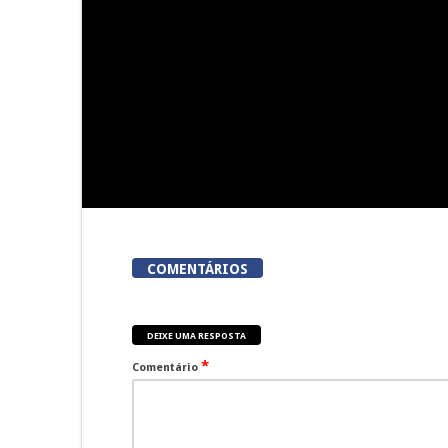
Viseu acolhe a «primeira
Viseu: Núcl
corrida em Portugal em que
Lordosa
meta é um talho»
colhei
COMENTÁRIOS
DEIXE UMA RESPOSTA
*
Comentário