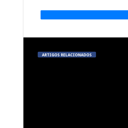
ARTIGOS RELACIONADOS
Festas do Concelho de Penalva
Lameg
do Castelo
proporciona 
modalidades
da 