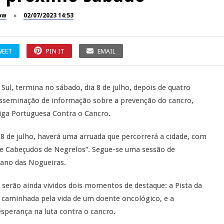
ow
02/07/2023 14:53
WEET
PIN IT
EMAIL
 Sul, termina no sábado, dia 8 de julho, depois de quatro
isseminação de informação sobre a prevenção do cancro,
Liga Portuguesa Contra o Cancro.
8 de julho, haverá uma arruada que percorrerá a cidade, com
e Cabeçudos de Negrelos”. Segue-se uma sessão de
bano das Nogueiras.
 serão ainda vividos dois momentos de destaque: a Pista da
caminhada pela vida de um doente oncológico, e a
sperança na luta contra o cancro.