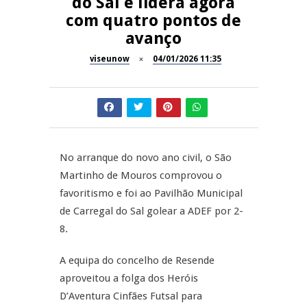
do Sal e lidera agora
11º Encontro Gastronómico
com quatro pontos de
NOW OPINIÃO
Amador de Abrunhosa-a-Velha
avanço
Now Opinião – Manuela
viseunow
04/01/2026 11:35
Antunes: Problemas nos
SÃO PEDRO DO SUL
Exames Nacionais
Tradidanças em São Pedro do
JUIZ ESCLARECE
Sul
A Juiz Esclarece – Medidas a
No arranque do novo ano civil, o São
executar no meio natural de
REPORTAGENS
vida (II)
Martinho de Mouros comprovou o
favoritismo e foi ao Pavilhão Municipal
Inauguração Loja do Cidadão
de Carregal do Sal golear a ADEF por 2-
S.J. Pesqueira
8.
A equipa do concelho de Resende
aproveitou a folga dos Heróis
D’Aventura Cinfães Futsal para