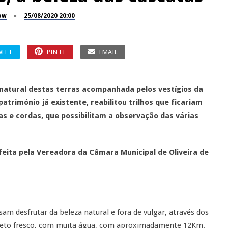
ow
25/08/2020 20:00
WEET
PIN IT
EMAIL
 natural destas terras acompanhada pelos vestígios da
atrimónio já existente, reabilitou trilhos que ficariam
 e cordas, que possibilitam a observação das várias
eita pela Vereadora da Câmara Municipal de Oliveira de
sam desfrutar da beleza natural e fora de vulgar, através dos
trajeto fresco, com muita água, com aproximadamente 12Km.