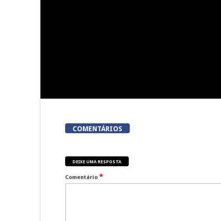
Viseu acolhe a «primeira
Viseu: Núcl
corrida em Portugal em que
Lordosa
meta é um talho»
colhei
COMENTÁRIOS
DEIXE UMA RESPOSTA
*
Comentário