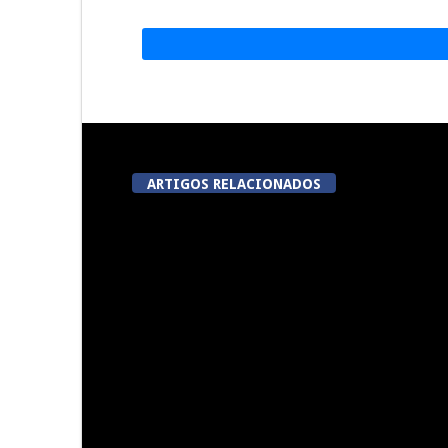
ARTIGOS RELACIONADOS
Festas do Concelho de Penalva
Lameg
do Castelo
proporciona 
modalidades
da 