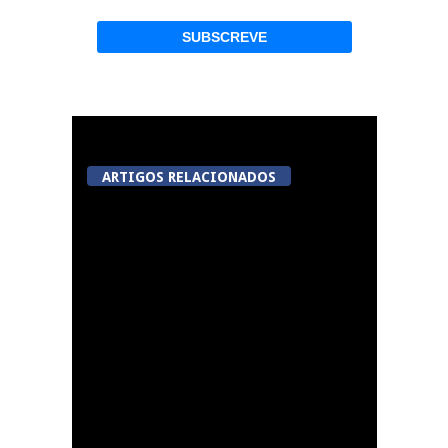
ARTIGOS RELACIONADOS
Now Opinião Hélder
Amaral: Invasão do
gabinete de André
Ventura na AR