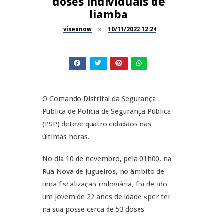
doses individuais de
liamba
Dia do Foral em São João da
REPORTAGENS
Pesqueira
viseunow
10/11/2022 12:24
Summer Fusion em
REPORTAGENS
Sernancelhe
Festas do Concelho de Penalva
MANGUALDE
do Castelo
O Comando Distrital da Segurança
11º Encontro Gastronómico
NOW OPINIÃO
Pública de Polícia de Segurança Pública
Amador de Abrunhosa-a-Velha
(PSP) deteve quatro cidadãos nas
Now Opinião – Manuela
últimas horas.
Antunes: Problemas nos
Exames Nacionais
No dia 10 de novembro, pela 01h00, na
Rua Nova de Jugueiros, no âmbito de
uma fiscalização rodoviária, foi detido
um jovem de 22 anos de idade «por ter
na sua posse cerca de 53 doses