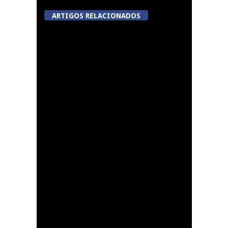
ARTIGOS RELACIONADOS
Festas do Concelho de
Penalva do Castelo
Lamego Youth Cup
proporciona a prática
de três modalidades
durante a Semana da
Juventude