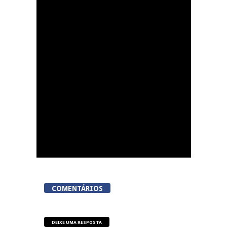
Resende celebra Dia
Internacional da
Juventude com o
evento Cereja Fest
COMENTÁRIOS
DEIXE UMA RESPOSTA