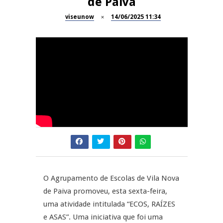
de Paiva
Inauguração Loja do Cidadão
viseunow
14/06/2025 11:34
REPORTAGENS
S.J. Pesqueira
Barrelas Summer Fest em Vila
NOW OPINIÃO
Nova de Paiva
Now Opinião – Carolina
Almeida: Documentários de
REPORTAGENS
Tauromaquia na RTP
Feira das Atividades
JUIZ ESCLARECE
Económicas de Aguiar da Beira
A Juiz Esclarece – Medidas a
executar no meio natural de
vida
O Agrupamento de Escolas de Vila Nova
de Paiva promoveu, esta sexta-feira,
uma atividade intitulada “ECOS, RAÍZES
e ASAS”. Uma iniciativa que foi uma