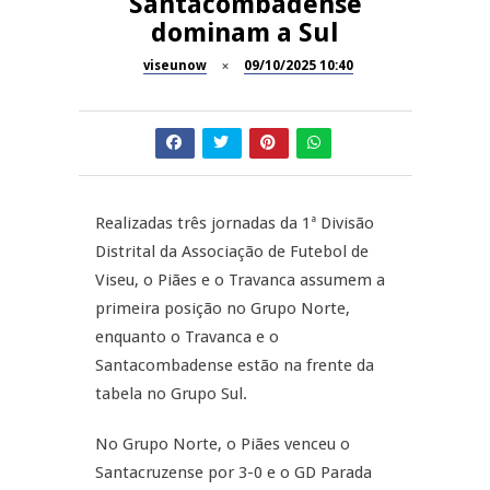
Santacombadense
Festas do Concelho de Penalva
dominam a Sul
MANGUALDE
do Castelo
viseunow
09/10/2025 10:40
11º Encontro Gastronómico
NOW OPINIÃO
Amador de Abrunhosa-a-Velha
Now Opinião – Manuela
Antunes: Problemas nos
SÃO PEDRO DO SUL
Exames Nacionais
Realizadas três jornadas da 1ª Divisão
Tradidanças em São Pedro do
JUIZ ESCLARECE
Distrital da Associação de Futebol de
Sul
Viseu, o Piães e o Travanca assumem a
A Juiz Esclarece – Medidas a
primeira posição no Grupo Norte,
executar no meio natural de
enquanto o Travanca e o
vida (II)
Santacombadense estão na frente da
tabela no Grupo Sul.
No Grupo Norte, o Piães venceu o
Santacruzense por 3-0 e o GD Parada