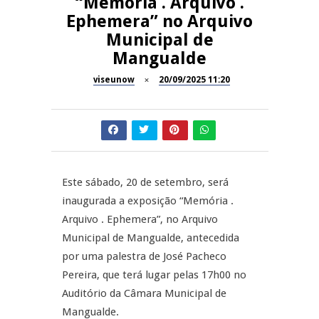
“Memória . Arquivo .
A Juiz Esclarece – Medidas a
Ephemera” no Arquivo
executar no meio natural de
REPORTAGENS
Municipal de
vida (II)
Mangualde
Inauguração Loja do Cidadão
REPORTAGENS
S.J. Pesqueira
viseunow
20/09/2025 11:20
Barrelas Summer Fest em Vila
NOW OPINIÃO
Nova de Paiva
Now Opinião – Carolina
Almeida: Documentários de
REPORTAGENS
Tauromaquia na RTP
Este sábado, 20 de setembro, será
inaugurada a exposição “Memória .
Feira das Atividades
Arquivo . Ephemera”, no Arquivo
Económicas de Aguiar da Beira
Municipal de Mangualde, antecedida
por uma palestra de José Pacheco
Pereira, que terá lugar pelas 17h00 no
Auditório da Câmara Municipal de
Mangualde.