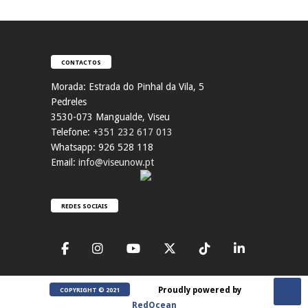
CONTACTOS
Morada:
Estrada do Pinhal da Vila, 5
Pedreles
353
0-073 Mangualde, Viseu
Telefone:
+351 232 617 013
Whatsapp: 926 528 118
Email:
info@viseunow.pt
REDES SOCIAIS
Proudly powered by
COPYRIGHT © 2021
RedOcean