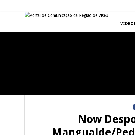
VÍDEO
REPORTAGENS
REPORTAGENS
Summer Fusion em
Festas do Concelho de Penalva
Sernancelhe
do Castelo
REPORTAGENS
REPORTAGENS
Inauguração Loja do Cidadão
Barrelas Summer Fest em Vila
S.J. Pesqueira
Nova de Paiva
Now Despor
Mangualde/Pedr