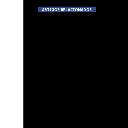
ARTIGOS RELACIONADOS
Summer Fusion em Sernancelhe
Festas do Co
do
Now Opinião – Manuela
Tradidanças
Antunes: Problemas nos
Exames Nacionais