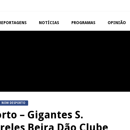
REPORTAGENS
NOTÍCIAS
PROGRAMAS
OPINIÃO
MANGUALDE
NOW OPINIÃO
11º Encontro Gastronómico
Now Opinião – Manue
Amador de Abrunhosa-a-Velha
Antunes: Problemas n
Exames Nacionais
NOW OPINIÃO
REPORTAGENS
Now Opinião – Carolina
Feira das Atividades
Almeida: Documentários de
Económicas de Aguiar da 
Tauromaquia na RTP
NOW DESPORTO
to – Gigantes S.
eles Beira Dão Clube