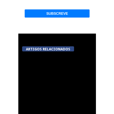
ARTIGOS RELACIONADOS
Now Opinião Hélder
Amaral: Invasão do
gabinete de André
Ventura na AR