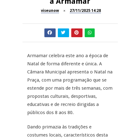
a Armamar
Dia do Foral em São João da
viseunow
27/11/2025 14:28
REPORTAGENS
Pesqueira
Summer Fusion em
REPORTAGENS
Sernancelhe
Festas do Concelho de Penalva
MANGUALDE
do Castelo
Armamar celebra este ano a época de
Natal de forma diferente e única. A
11º Encontro Gastronómico
NOW OPINIÃO
Câmara Municipal apresenta o Natal na
Amador de Abrunhosa-a-Velha
Praça, com uma programação que se
Now Opinião – Manuela
estende por mais de três semanas, com
Antunes: Problemas nos
propostas culturais, desportivas,
Exames Nacionais
educativas e de recreio dirigidas a
públicos dos 8 aos 80.
Dando primazia às tradições e
costumes locais, característicos desta