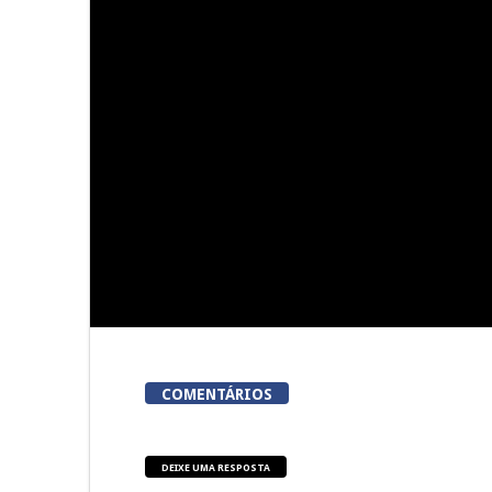
Summer Fusion em Sernancelhe
Festas do Co
do
COMENTÁRIOS
DEIXE UMA RESPOSTA