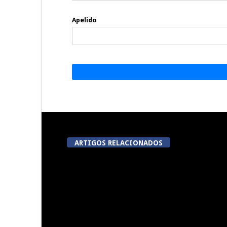
Apelido
ARTIGOS RELACIONADOS
A Juiz Esclarece – Medidas a
Dia do Fora
executar no meio natural de
Pe
vida (III)