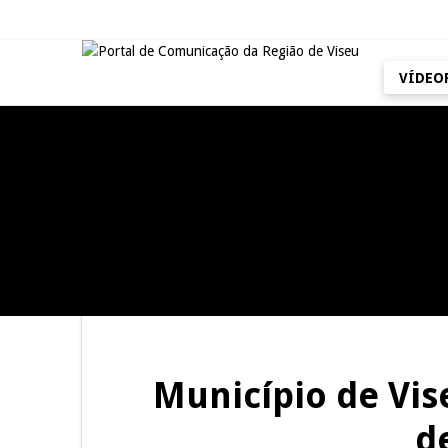
VÍDEO
REPORTAGENS
REPORTAGENS
Dia do Foral em São João da
Summer Fusion em
Pesqueira
Sernancelhe
SÃO PEDRO DO SUL
JUIZ ESCLARECE
Tradidanças em São Pedro do
A Juiz Esclarece – Medidas a
Sul
executar no meio natural de
vida (II)
Município de Vis
d