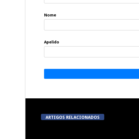
Nome
Apelido
ARTIGOS RELACIONADOS
Centro histórico de Viseu será
Summer Fusi