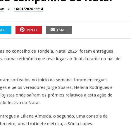
ow
16/01/2026 11:14
WEET
PIN IT
EMAIL
s no concelho de Tondela, Natal 2025” foram entregues
es, numa cerimónia que teve lugar ao final da tarde no hall de
 foram sorteados no início da semana, foram entregues
ges e pelos vereadores Jorge Soares, Helena Rodrigues e
lojistas onde saíram os prémios relativos a esta ação de
odo festivo do Natal.
entregue a Liliana Almeida, o segundo, uma consola de
oterceiro, uma trotinete elétrica, a Sónia Lopes.