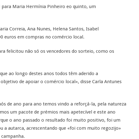
oi para Maria Hermínia Pinheiro eo quinto, um
aria Correia, Ana Nunes, Helena Santos, Isabel
100 euros em compras no comércio local.
a felicitou não só os vencedores do sorteio, como os
que ao longo destes anos todos têm aderido a
bjetivo de apoiar o comércio local», disse Carla Antunes
nós de ano para ano temos vindo a reforçá-la, pela natureza
ámos um pacote de prémios mais apetecível e este ano
que o ano passado o resultado foi muito positivo, foi um
ou a autarca, acrescentando que «foi com muito regozijo»
da campanha.