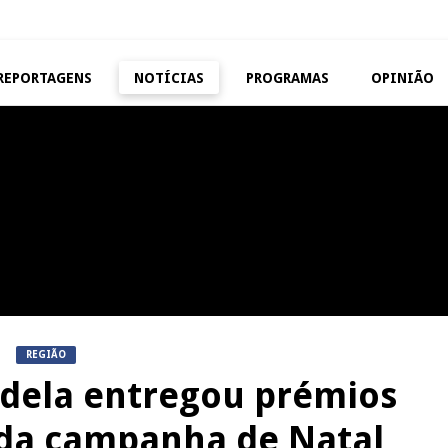
REPORTAGENS
NOTÍCIAS
PROGRAMAS
OPINIÃO
MANGUALDE
NOW OPINIÃO
11º Encontro Gastronómico
Now Opinião – Manue
Amador de Abrunhosa-a-Velha
Antunes: Problemas n
Exames Nacionais
NOW OPINIÃO
REPORTAGENS
Now Opinião – Carolina
Feira das Atividades
Almeida: Documentários de
Económicas de Aguiar da 
Tauromaquia na RTP
REGIÃO
ndela entregou prémios
 da campanha de Natal