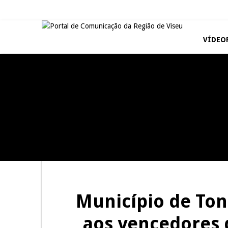
VÍDEO
REPORTAGENS
REPORTAGENS
Summer Fusion em
Festas do Concelho de Penalva
Sernancelhe
do Castelo
REPORTAGENS
REPORTAGENS
Inauguração Loja do Cidadão
Barrelas Summer Fest em Vila
S.J. Pesqueira
Nova de Paiva
Município de To
aos vencedores