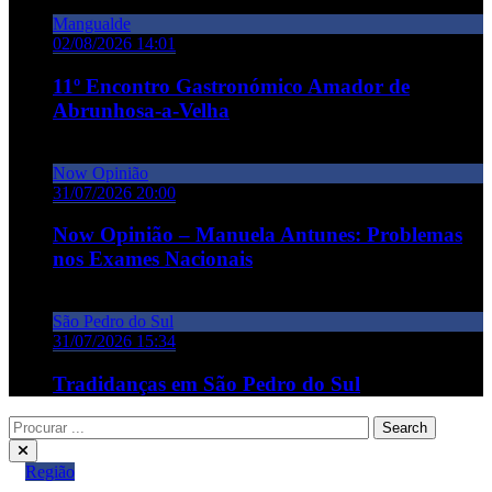
Mangualde
02/08/2026 14:01
11º Encontro Gastronómico Amador de
Abrunhosa-a-Velha
Now Opinião
31/07/2026 20:00
Now Opinião – Manuela Antunes: Problemas
nos Exames Nacionais
São Pedro do Sul
31/07/2026 15:34
Tradidanças em São Pedro do Sul
Região