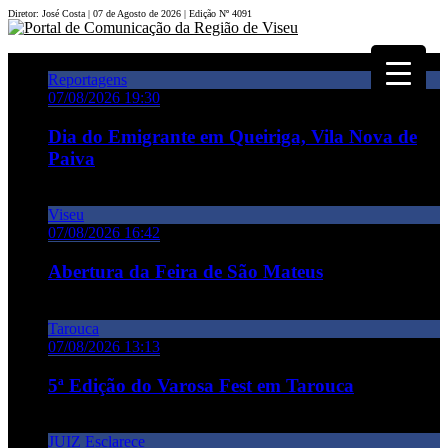
Diretor: José Costa | 07 de Agosto de 2026 | Edição Nº 4091
Reportagens
07/08/2026 19:30
Dia do Emigrante em Queiriga, Vila Nova de
Paiva
Viseu
07/08/2026 16:42
Abertura da Feira de São Mateus
Tarouca
07/08/2026 13:13
5ª Edição do Varosa Fest em Tarouca
JUIZ Esclarece