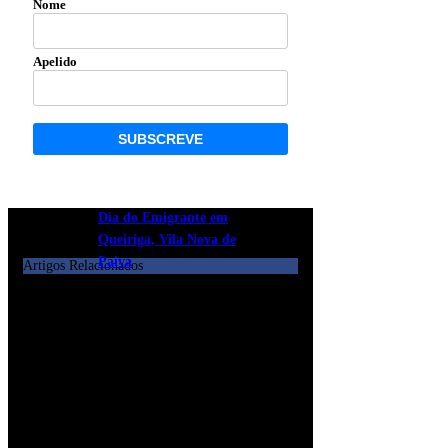
Nome
Apelido
Dia do Emigrante em
Queiriga, Vila Nova de
Paiva
Artigos Relacionados