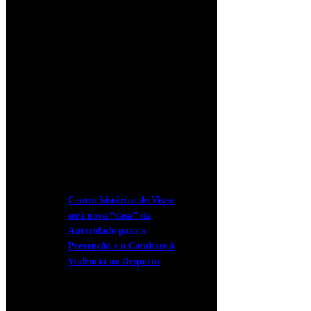
Centro histórico de Viseu
será nova “casa” da
Autoridade para a
Prevenção e o Combate à
Violência no Desporto