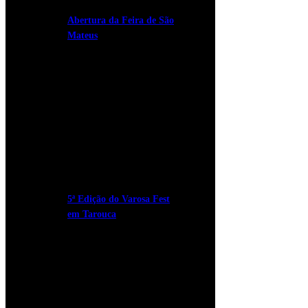
Abertura da Feira de São
Mateus
5ª Edição do Varosa Fest
em Tarouca