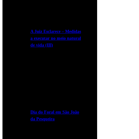
A Juiz Esclarece – Medidas
a executar no meio natural
de vida (III)
Dia do Foral em São João
da Pesqueira