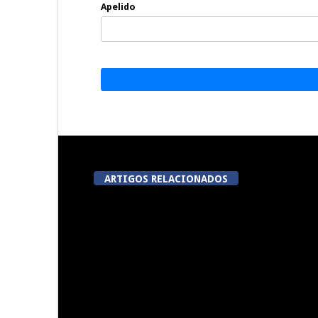
Apelido
ARTIGOS RELACIONADOS
Now Opinião Hélder Amaral:
Dia do Emigr
Invasão do gabinete de André
Vila N
Ventura na AR