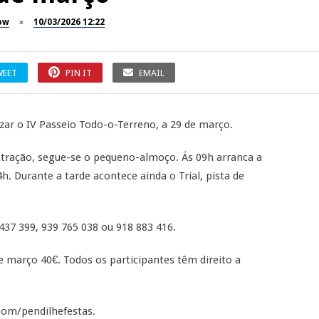
ow
10/03/2026 12:22
WEET
PIN IT
EMAIL
zar o IV Passeio Todo-o-Terreno, a 29 de março.
ração, segue-se o pequeno-almoço. Ás 09h arranca a
. Durante a tarde acontece ainda o Trial, pista de
437 399, 939 765 038 ou 918 883 416.
de março 40€. Todos os participantes têm direito a
om/pendilhefestas.