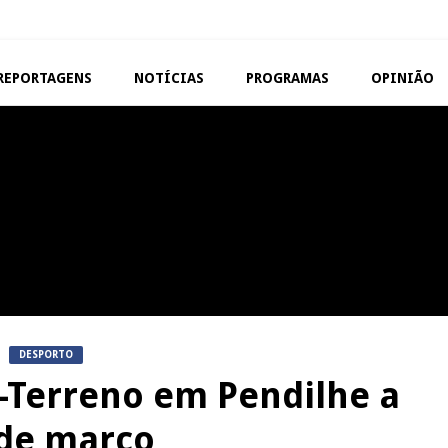
REPORTAGENS
NOTÍCIAS
PROGRAMAS
OPINIÃO
VISEU
TAROUCA
Abertura da Feira de São
5ª Edição do Varosa Fes
Mateus
Tarouca
REPORTAGENS
MANGUALDE
Festas do Concelho de Penalva
11º Encontro Gastronóm
do Castelo
Amador de Abrunhosa-a-
DESPORTO
o-Terreno em Pendilhe a
 de março