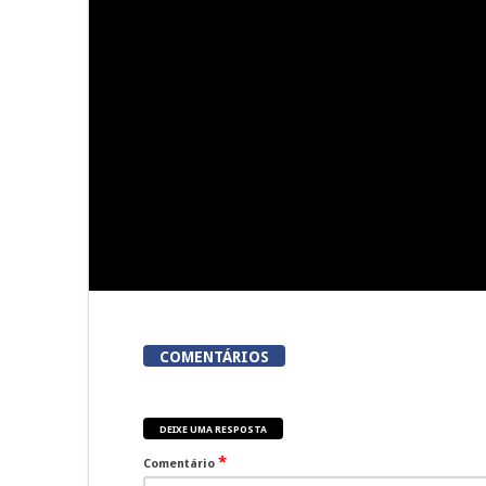
5ª Edição do Varosa Fest em
A Juiz Escl
Tarouca
executar no
vi
COMENTÁRIOS
DEIXE UMA RESPOSTA
*
Comentário