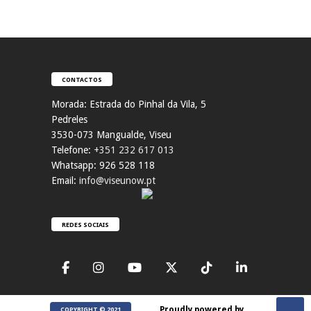
CONTACTOS
Morada:
Estrada do Pinhal da Vila, 5
Pedreles
353
0-073 Mangualde, Viseu
Telefone:
+351 232 617 013
Whatsapp: 926 528 118
Email:
info@viseunow.pt
REDES SOCIAIS
Proudly powered by
COPYRIGHT © 2021