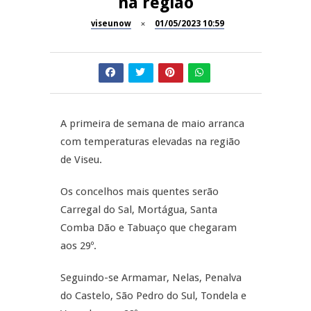
na região
Dia do Foral em São João da
viseunow
01/05/2023 10:59
REPORTAGENS
Pesqueira
Summer Fusion em
REPORTAGENS
Sernancelhe
Festas do Concelho de Penalva
MANGUALDE
do Castelo
A primeira de semana de maio arranca
com temperaturas elevadas na região
11º Encontro Gastronómico
NOW OPINIÃO
de Viseu.
Amador de Abrunhosa-a-Velha
Os concelhos mais quentes serão
Now Opinião – Manuela
Antunes: Problemas nos
Carregal do Sal, Mortágua, Santa
Exames Nacionais
Comba Dão e Tabuaço que chegaram
aos 29º.
Seguindo-se Armamar, Nelas, Penalva
do Castelo, São Pedro do Sul, Tondela e