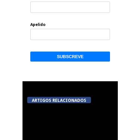
Apelido
ARTIGOS RELACIONADOS
Académico de Viseu
garante contratação
de Andro Babić até