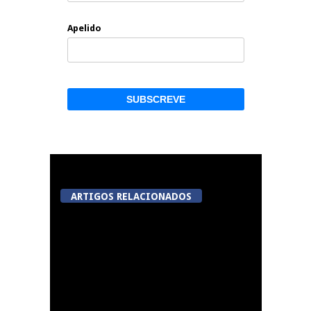
Apelido
ARTIGOS RELACIONADOS
A Juiz Esclarece –
Medidas a executar no
meio natural de vida
(III)