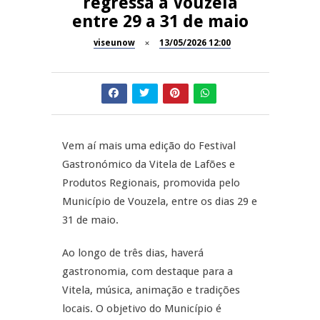
regressa a Vouzela
Now Opinião – Manuela
entre 29 a 31 de maio
Antunes: Problemas nos
SÃO PEDRO DO SUL
Exames Nacionais
viseunow
13/05/2026 12:00
Tradidanças em São Pedro do
JUIZ ESCLARECE
Sul
A Juiz Esclarece – Medidas a
executar no meio natural de
REPORTAGENS
vida (II)
Vem aí mais uma edição do Festival
Gastronómico da Vitela de Lafões e
Inauguração Loja do Cidadão
REPORTAGENS
S.J. Pesqueira
Produtos Regionais, promovida pelo
Município de Vouzela, entre os dias 29 e
Barrelas Summer Fest em Vila
31 de maio.
Nova de Paiva
Ao longo de três dias, haverá
gastronomia, com destaque para a
Vitela, música, animação e tradições
locais. O objetivo do Município é