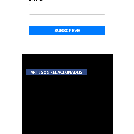
ARTIGOS RELACIONADOS
A Juiz Esclarece –
Medidas a executar no
meio natural de vida
(III)