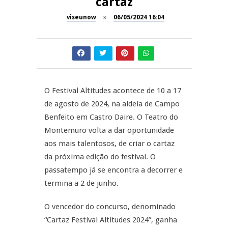
cartaz
Now Opinião – Manuela
Antunes: Problemas nos
viseunow
06/05/2024 16:04
SÃO PEDRO DO SUL
Exames Nacionais
Tradidanças em São Pedro do
JUIZ ESCLARECE
Sul
A Juiz Esclarece – Medidas a
executar no meio natural de
O Festival Altitudes acontece de 10 a 17
REPORTAGENS
vida (II)
de agosto de 2024, na aldeia de Campo
Benfeito em Castro Daire. O Teatro do
Inauguração Loja do Cidadão
REPORTAGENS
S.J. Pesqueira
Montemuro volta a dar oportunidade
aos mais talentosos, de criar o cartaz
Barrelas Summer Fest em Vila
da próxima edição do festival. O
Nova de Paiva
passatempo já se encontra a decorrer e
termina a 2 de junho.
O vencedor do concurso, denominado
“Cartaz Festival Altitudes 2024”, ganha