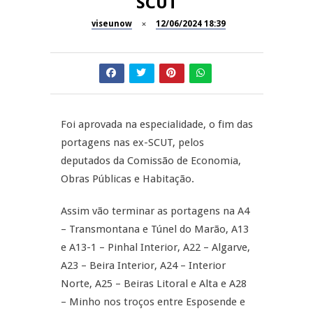
SCUT
Dia do Foral em São João da
viseunow
12/06/2024 18:39
REPORTAGENS
Pesqueira
Summer Fusion em
REPORTAGENS
Sernancelhe
Festas do Concelho de Penalva
MANGUALDE
do Castelo
Foi aprovada na especialidade, o fim das
portagens nas ex-SCUT, pelos
11º Encontro Gastronómico
NOW OPINIÃO
deputados da Comissão de Economia,
Amador de Abrunhosa-a-Velha
Obras Públicas e Habitação.
Now Opinião – Manuela
Antunes: Problemas nos
Assim vão terminar as portagens na A4
Exames Nacionais
– Transmontana e Túnel do Marão, A13
e A13-1 – Pinhal Interior, A22 – Algarve,
A23 – Beira Interior, A24 – Interior
Norte, A25 – Beiras Litoral e Alta e A28
– Minho nos troços entre Esposende e