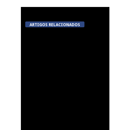
ARTIGOS RELACIONADOS
Tondela inaugura
sexto Espaço do
Cidadão em Sabugosa
Lamego avalia acordo
de colaboração com