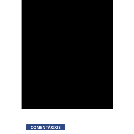
Now Opinião Hélder
Amaral: Invasão do
gabinete de André
Ventura na AR
COMENTÁRIOS