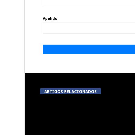
Apelido
ARTIGOS RELACIONADOS
Now Opinião Hélder Amaral:
Dia do Emigr
Invasão do gabinete de André
Vila N
Ventura na AR