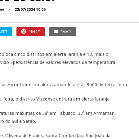
ow
22/07/2024 10:05
WEET
PIN IT
EMAIL
loca cinco distritos em alerta laranja e 13, mais o
vido «persistência de valores elevados da temperatura
e se encontram sob alerta amarelo até às 9h00 de terça-feira.
-feira, o distrito Viseense entrará em alerta laranja.
eraturas máximas de 38º em Tabuaço, 37º em Armamar,
o do Sul e Sátão.
e, Oliveira de Frades, Santa Comba Dão, São João da