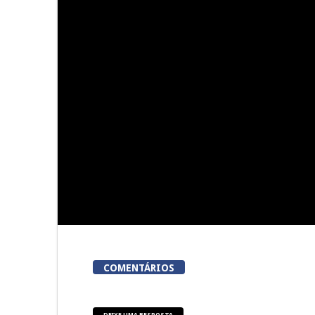
5ª Edição do Varosa Fest em
A Juiz Escl
Tarouca
executar no
vi
COMENTÁRIOS