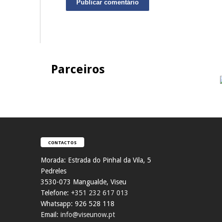
Parceiros
CONTACTOS
Morada:
Estrada do Pinhal da Vila, 5
Pedreles
353
0-073 Mangualde, Viseu
Telefone:
+351 232 617 013
Whatsapp: 926 528 118
Email:
info@viseunow.pt