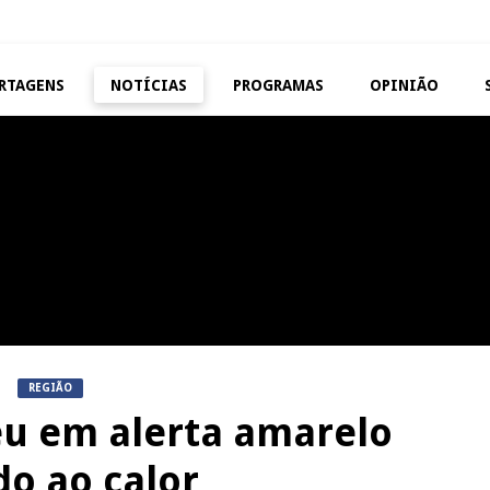
RTAGENS
NOTÍCIAS
PROGRAMAS
OPINIÃO
VISEU
TAROUCA
Abertura da Feira de São
5ª Edição do Varosa Fes
Mateus
Tarouca
REPORTAGENS
MANGUALDE
Festas do Concelho de Penalva
11º Encontro Gastronóm
do Castelo
Amador de Abrunhosa-a-
REGIÃO
seu em alerta amarelo
do ao calor