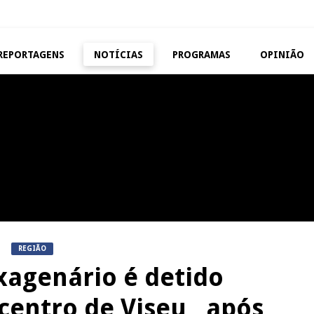
REPORTAGENS
NOTÍCIAS
PROGRAMAS
OPINIÃO
VISEU
TAROUCA
Abertura da Feira de São
5ª Edição do Varosa Fes
Mateus
Tarouca
REPORTAGENS
MANGUALDE
Festas do Concelho de Penalva
11º Encontro Gastronóm
do Castelo
Amador de Abrunhosa-a-
REGIÃO
xagenário é detido
centro de Viseu, após