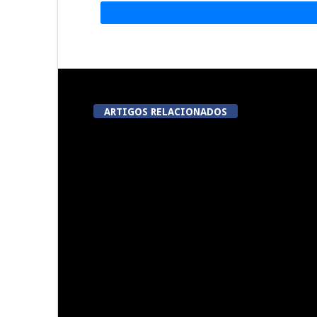
ARTIGOS RELACIONADOS
Now Opinião Hélder Amaral:
Dia do Emigr
Invasão do gabinete de André
Vila N
Ventura na AR
5ª Edição do Varosa Fest em
A Juiz Escl
Tarouca
executar no