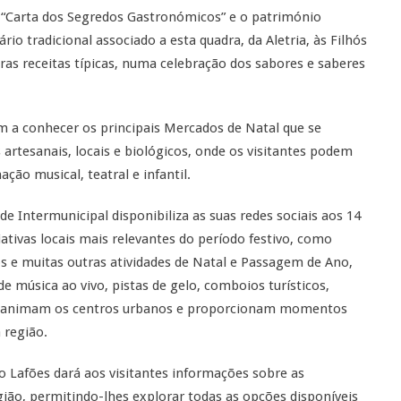
a “Carta dos Segredos Gastronómicos” e o património
io tradicional associado a esta quadra, da Aletria, às Filhós
as receitas típicas, numa celebração dos sabores e saberes
 a conhecer os principais Mercados de Natal que se
 artesanais, locais e biológicos, onde os visitantes podem
o musical, teatral e infantil.
 Intermunicipal disponibiliza as suas redes sociais aos 14
ativas locais mais relevantes do período festivo, como
s e muitas outras atividades de Natal e Passagem de Ano,
de música ao vivo, pistas de gelo, comboios turísticos,
ue animam os centros urbanos e proporcionam momentos
 região.
 Lafões dará aos visitantes informações sobre as
egião, permitindo-lhes explorar todas as opções disponíveis