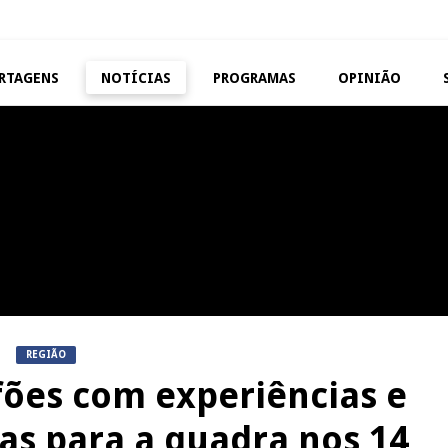
RTAGENS
NOTÍCIAS
PROGRAMAS
OPINIÃO
MANGUALDE
NOW OPINIÃO
11º Encontro Gastronómico
Now Opinião – Manue
Amador de Abrunhosa-a-Velha
Antunes: Problemas n
Exames Nacionais
NOW OPINIÃO
REPORTAGENS
Now Opinião – Carolina
Feira das Atividades
Almeida: Documentários de
Económicas de Aguiar da 
Tauromaquia na RTP
REGIÃO
fões com experiências e
cas para a quadra nos 14