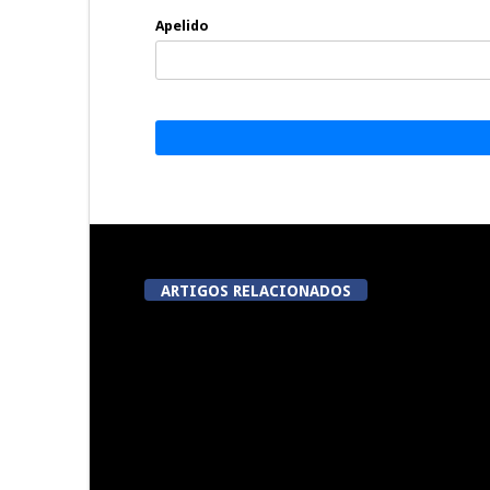
Apelido
ARTIGOS RELACIONADOS
Summer Fusion em Sernancelhe
Festas do Co
do