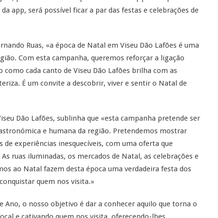
a app, será possível ficar a par das festas e celebrações de
ernando Ruas, «a época de Natal em Viseu Dão Lafões é uma
região. Com esta campanha, queremos reforçar a ligação
do como cada canto de Viseu Dão Lafões brilha com as
eriza. É um convite a descobrir, viver e sentir o Natal de
Viseu Dão Lafões, sublinha que «esta campanha pretende ser
, gastronómica e humana da região. Pretendemos mostrar
 de experiências inesquecíveis, com uma oferta que
 As ruas iluminadas, os mercados de Natal, as celebrações e
mos ao Natal fazem desta época uma verdadeira festa dos
conquistar quem nos visita.»
 Ano, o nosso objetivo é dar a conhecer aquilo que torna o
local e cativando quem nos visita, oferecendo-lhes