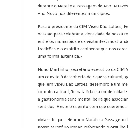
durante o Natal e a Passagem de Ano. Através d
Ano Novo nos diferentes municípios.
Para o presidente da CIM Viseu Dão Lafões, F
ocasião para celebrar a identidade da nossa 
entre os municípios e os visitantes, mostran
tradições e o espírito acolhedor que nos caract
uma forma autêntica.»
Nuno Martinho, secretário executivo da CIM 
um convite à descoberta da riqueza cultural
que, em Viseu Dão Lafões, dezembro é um mês
combina a tradição natalícia e a modernidade.
a gastronomia sentimental beirã que associa
sentidos. É este o espírito com que queremos 
«Mais do que celebrar o Natal e a Passagem de
nosso território ímpar, reforçando o orgulho 