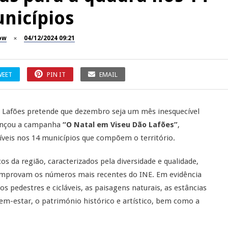
nicípios
ow
04/12/2024 09:21
WEET
PIN IT
EMAIL
 Lafões pretende que dezembro seja um mês inesquecível
 lançou a campanha
“O Natal em Viseu Dão Lafões”
,
veis nos 14 municípios que compõem o território.
icos da região, caracterizados pela diversidade e qualidade,
omprovam os números mais recentes do INE. Em evidência
os pedestres e cicláveis, as paisagens naturais, as estâncias
m-estar, o património histórico e artístico, bem como a