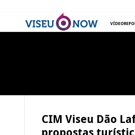
VÍDEOREPO
REPORTAGENS
REPORTAGENS
Summer Fusion em
Festas do Concelho de Penalva
Sernancelhe
do Castelo
REPORTAGENS
REPORTAGENS
Inauguração Loja do Cidadão
Barrelas Summer Fest em Vila
S.J. Pesqueira
Nova de Paiva
CIM Viseu Dão La
propostas turísti