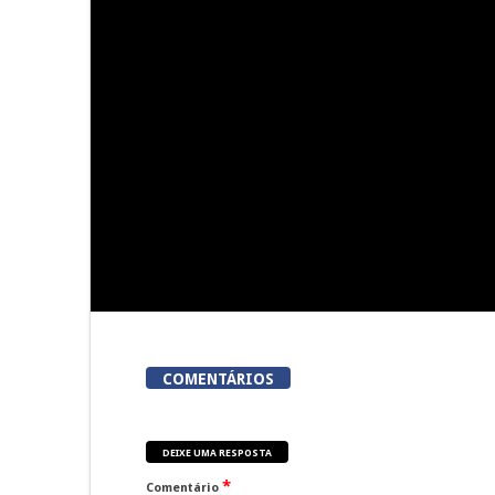
Presidente da República
Viseu aco
inaugura Feira de São Mateus
corrida em
esta quinta-feira
meta 
COMENTÁRIOS
DEIXE UMA RESPOSTA
*
Comentário