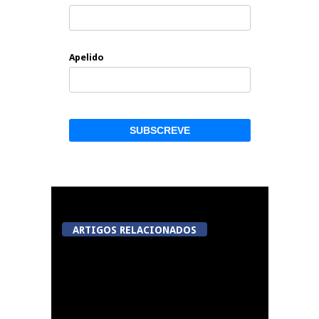
Apelido
ARTIGOS RELACIONADOS
Viseu avança com
videovigilância no
Centro Histórico,