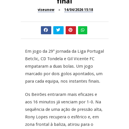
final
Dia do Foral em São João da
viseunow
14/04/2026 15:18
REPORTAGENS
Pesqueira
Summer Fusion em
REPORTAGENS
Sernancelhe
Festas do Concelho de Penalva
MANGUALDE
do Castelo
Em jogo da 29ª jornada da Liga Portugal
Betclic, CD Tondela e Gil Vicente FC
11º Encontro Gastronómico
NOW OPINIÃO
empataram a duas bolas. Um jogo
Amador de Abrunhosa-a-Velha
marcado por dois golos apontados, um
Now Opinião – Manuela
para cada equipa, nos instantes finais.
Antunes: Problemas nos
Exames Nacionais
Os Beirões entraram mais eficazes e
aos 16 minutos já venciam por 1-0. Na
sequência de uma ação de pressão alta,
Rony Lopes recupera o esférico e, em
zona frontal à baliza, atirou para o