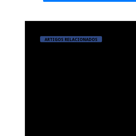
ARTIGOS RELACIONADOS
A Juiz Esclarece – Medidas a
Dia do Fora
executar no meio natural de
Pe
vida (III)
Summer Fusion em Sernancelhe
Festas do Co
do