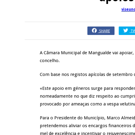
viseun
SHARE
T
A Câmara Municipal de Mangualde vai apoiar, p
concelho.
Com base nos registos apícolas de setembro 
«Este apoio em géneros surge para responder 
nomeadamente no que diz respeito ao cumpri
provocado por ameaças como a vespa velutina»
Para o Presidente do Município, Marco Almeida
pretendemos aliviar os encargos financeiros 
mel de excelência e incentivar o rejuvenesci