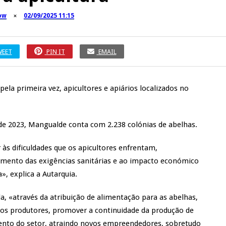
ow
02/09/2025 11:15
WEET
PIN IT
EMAIL
ela primeira vez, apicultores e apiários localizados no
de 2023, Mangualde conta com 2.238 colónias de abelhas.
às dificuldades que os apicultores enfrentam,
mento das exigências sanitárias e ao impacto económico
, explica a Autarquia.
, «através da atribuição de alimentação para as abelhas,
dos produtores, promover a continuidade da produção de
mento do setor, atraindo novos empreendedores, sobretudo