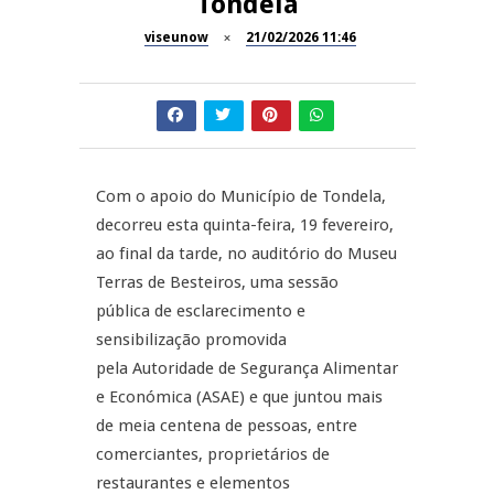
Tondela
Tradidanças em São Pedro do
JUIZ ESCLARECE
Sul
viseunow
21/02/2026 11:46
A Juiz Esclarece – Medidas a
executar no meio natural de
REPORTAGENS
vida (II)
Inauguração Loja do Cidadão
REPORTAGENS
S.J. Pesqueira
Com o apoio do Município de Tondela,
decorreu esta quinta-feira, 19 fevereiro,
Barrelas Summer Fest em Vila
NOW OPINIÃO
ao final da tarde, no auditório do Museu
Nova de Paiva
Terras de Besteiros, uma sessão
Now Opinião – Carolina
pública de esclarecimento e
Almeida: Documentários de
sensibilização promovida
Tauromaquia na RTP
pela Autoridade de Segurança Alimentar
e Económica (ASAE) e que juntou mais
de meia centena de pessoas, entre
comerciantes, proprietários de
restaurantes e elementos