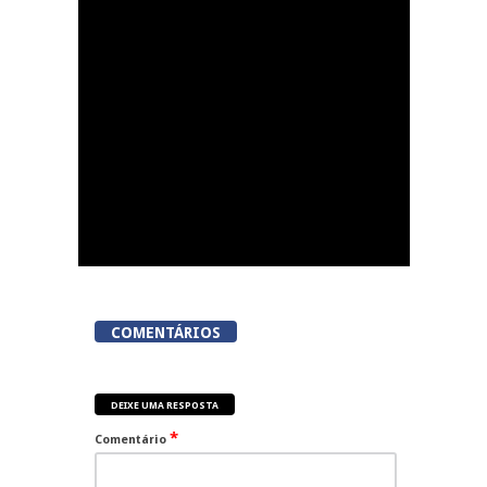
República inaugura
Feira de São Mateus
esta quinta-feira
COMENTÁRIOS
DEIXE UMA RESPOSTA
*
Comentário