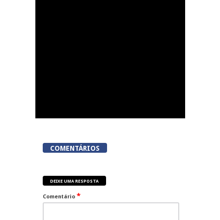
proporciona a prática
de três modalidades
durante a Semana da
Juventude
COMENTÁRIOS
DEIXE UMA RESPOSTA
*
Comentário