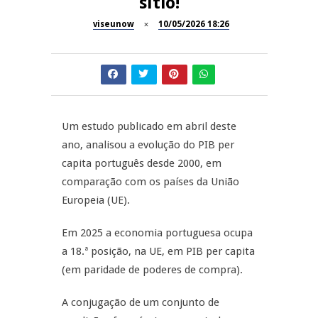
sítio!
Now Opinião – Manuela
Antunes: Problemas nos
viseunow
10/05/2026 18:26
SÃO PEDRO DO SUL
Exames Nacionais
Tradidanças em São Pedro do
JUIZ ESCLARECE
Sul
A Juiz Esclarece – Medidas a
executar no meio natural de
Um estudo publicado em abril deste
REPORTAGENS
vida (II)
ano, analisou a evolução do PIB per
capita português desde 2000, em
Inauguração Loja do Cidadão
REPORTAGENS
S.J. Pesqueira
comparação com os países da União
Europeia (UE).
Barrelas Summer Fest em Vila
Nova de Paiva
Em 2025 a economia portuguesa ocupa
a 18.ª posição, na UE, em PIB per capita
(em paridade de poderes de compra).
A conjugação de um conjunto de