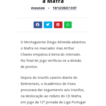
a Mafra
Dia do Foral em São João da
viseunow
10/12/2023 13:07
REPORTAGENS
Pesqueira
Summer Fusion em
REPORTAGENS
Sernancelhe
Festas do Concelho de Penalva
MANGUALDE
do Castelo
O Mortaguense Diogo Almeida adiantou
o Mafra no marcador mas Arthur
11º Encontro Gastronómico
NOW OPINIÃO
Chaves empatou à beira do intervalo.
Amador de Abrunhosa-a-Velha
No final do jogo verificou-se a divisão
Now Opinião – Manuela
de pontos.
Antunes: Problemas nos
Exames Nacionais
Depois do triunfo caseiro diante do
Belenenses, o Académico de Viseu
procurava dar seguimento aos triunfos,
na deslocação ao reduto do CD Mafra,
em jogo da 13ª jornada da Liga Portugal