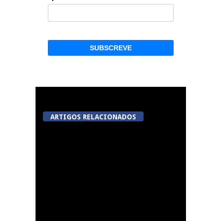
ARTIGOS RELACIONADOS
Lamego avalia acordo
de colaboração com
cidade francesa