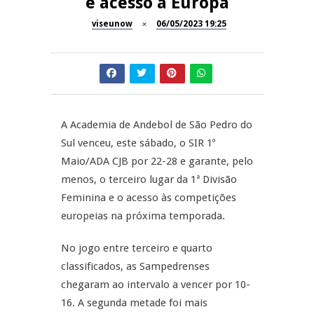
e acesso à Europa
Inauguração Loja do Cidadão
viseunow
06/05/2023 19:25
REPORTAGENS
S.J. Pesqueira
Barrelas Summer Fest em Vila
NOW OPINIÃO
Nova de Paiva
Now Opinião – Carolina
Almeida: Documentários de
A Academia de Andebol de São Pedro do
REPORTAGENS
Tauromaquia na RTP
Sul venceu, este sábado, o SIR 1º
Maio/ADA CJB por 22-28 e garante, pelo
Feira das Atividades
JUIZ ESCLARECE
Económicas de Aguiar da Beira
menos, o terceiro lugar da 1ª Divisão
Feminina e o acesso às competições
A Juiz Esclarece – Medidas a
europeias na próxima temporada.
executar no meio natural de
vida
No jogo entre terceiro e quarto
classificados, as Sampedrenses
chegaram ao intervalo a vencer por 10-
16. A segunda metade foi mais