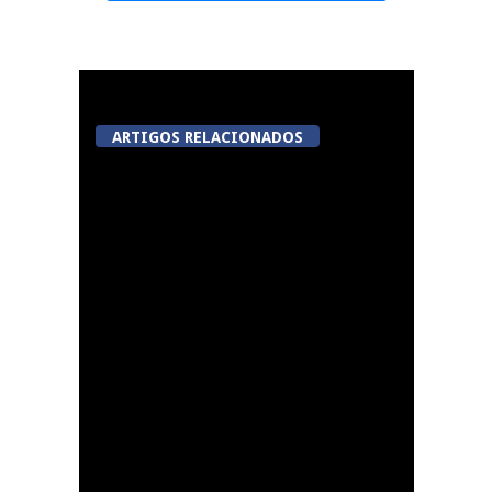
ARTIGOS RELACIONADOS
A Juiz Esclarece –
Medidas a executar no
meio natural de vida
(III)