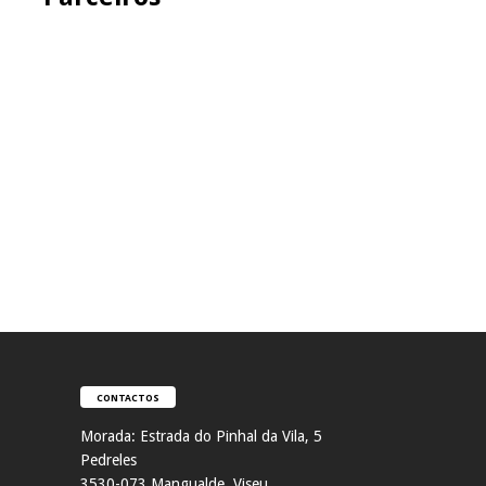
CONTACTOS
Morada:
Estrada do Pinhal da Vila, 5
Pedreles
353
0-073 Mangualde, Viseu