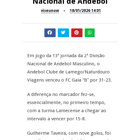
Nacional de Andebol
Now Opinião – Manuela
Antunes: Problemas nos
viseunow
18/01/2026 14:01
SÃO PEDRO DO SUL
Exames Nacionais
Tradidanças em São Pedro do
JUIZ ESCLARECE
Sul
A Juiz Esclarece – Medidas a
executar no meio natural de
Em jogo da 13ª jornada da 2ª Divisão
REPORTAGENS
vida (II)
Nacional de Andebol Masculino, o
Andebol Clube de Lamego/Naturdouro
Inauguração Loja do Cidadão
REPORTAGENS
S.J. Pesqueira
Viagens venceu o FC Gaia “B” por 31-23.
Barrelas Summer Fest em Vila
A diferença no marcador fez-se,
Nova de Paiva
essencialmente, no primeiro tempo,
com a turma Lamecense a chegar ao
intervalo a vencer por 15-8.
Guilherme Taveira, com nove golos, foi