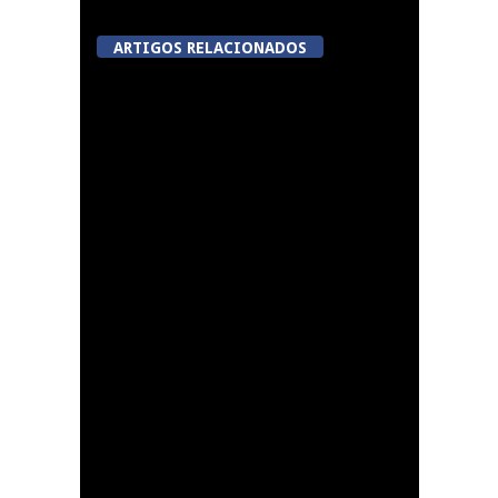
ARTIGOS RELACIONADOS
A Juiz Esclarece –
Medidas a executar no
meio natural de vida
(III)
Dia do Foral em São
João da Pesqueira