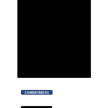
Lamego Youth Cup
proporciona a prática
de três modalidades
durante a Semana da
Juventude
COMENTÁRIOS