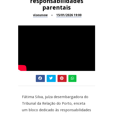
responsabilidades
Now Opinião – Manuela
parentais
Antunes: Problemas nos
SÃO PEDRO DO SUL
Exames Nacionais
viseunow
15/01/2026 19:00
Tradidanças em São Pedro do
JUIZ ESCLARECE
Sul
A Juiz Esclarece – Medidas a
executar no meio natural de
REPORTAGENS
vida (II)
Inauguração Loja do Cidadão
REPORTAGENS
S.J. Pesqueira
Barrelas Summer Fest em Vila
Nova de Paiva
Fátima Silva, juíza desembargadora do
Tribunal da Relação do Porto, enceta
um bloco dedicado às responsabilidades