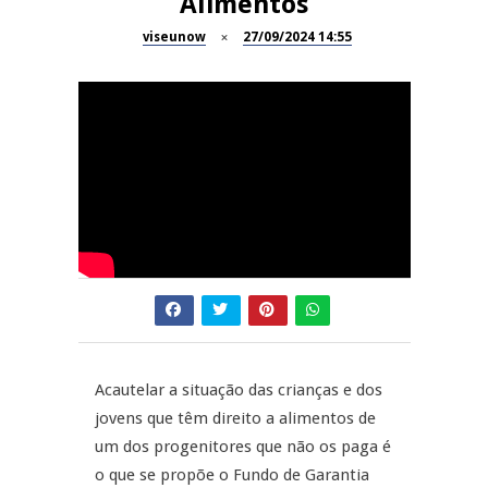
Alimentos
Dia do Foral em São João da
viseunow
27/09/2024 14:55
REPORTAGENS
Pesqueira
Summer Fusion em
REPORTAGENS
Sernancelhe
Festas do Concelho de Penalva
MANGUALDE
do Castelo
11º Encontro Gastronómico
NOW OPINIÃO
Amador de Abrunhosa-a-Velha
Now Opinião – Manuela
Antunes: Problemas nos
Exames Nacionais
Acautelar a situação das crianças e dos
jovens que têm direito a alimentos de
um dos progenitores que não os paga é
o que se propõe o Fundo de Garantia