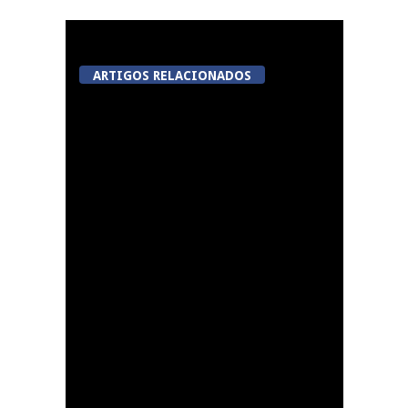
ARTIGOS RELACIONADOS
Now Opinião Hélder
Amaral: Invasão do
gabinete de André
Ventura na AR
Dia do Emigrante em
Queiriga, Vila Nova de