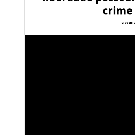
crime
viseun