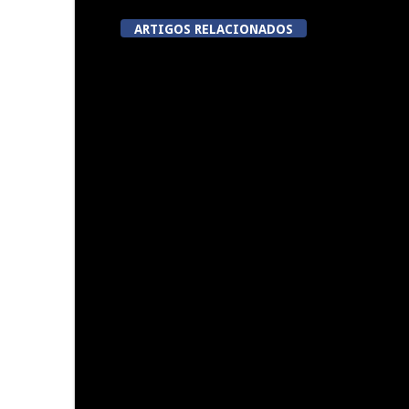
ARTIGOS RELACIONADOS
5ª Edição do Varosa Fest em
A Juiz Escl
Tarouca
executar no
vi
Centro histórico de Viseu será
Summer Fusi
nova “casa” da Autoridade
para a Prevenção e o Combate
à Violência no Desporto