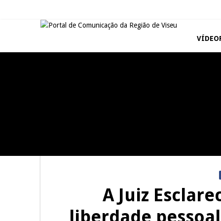
VÍDEO
TAROUCA
JUIZ ESCLARECE
5ª Edição do Varosa Fest em
A Juiz Esclarece – Medidas a
Tarouca
executar no meio natural de
vida (III)
REPORTAGENS
Inauguração Loja do Cidadão
S.J. Pesqueira
A Juiz Esclare
liberdade pessoal