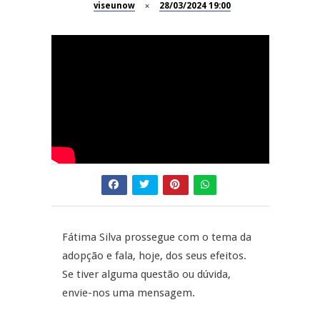
viseunow
28/03/2024 19:00
Dia do Foral em São João da
REPORTAGENS
Pesqueira
Summer Fusion em
REPORTAGENS
Sernancelhe
Festas do Concelho de Penalva
MANGUALDE
do Castelo
11º Encontro Gastronómico
NOW OPINIÃO
Amador de Abrunhosa-a-Velha
Now Opinião – Manuela
Antunes: Problemas nos
Exames Nacionais
Fátima Silva prossegue com o tema da
adopção e fala, hoje, dos seus efeitos.
Se tiver alguma questão ou dúvida,
envie-nos uma mensagem.