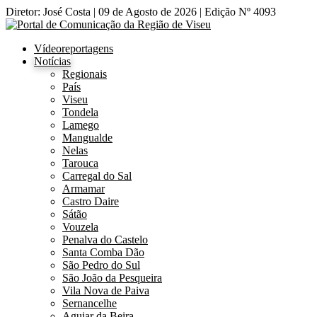
Diretor: José Costa | 09 de Agosto de 2026 | Edição Nº 4093
Vídeoreportagens
Notícias
Regionais
País
Viseu
Tondela
Lamego
Mangualde
Nelas
Tarouca
Carregal do Sal
Armamar
Castro Daire
Sátão
Vouzela
Penalva do Castelo
Santa Comba Dão
São Pedro do Sul
São João da Pesqueira
Vila Nova de Paiva
Sernancelhe
Aguiar da Beira