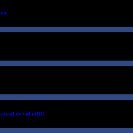
iva
tural de vida (III)