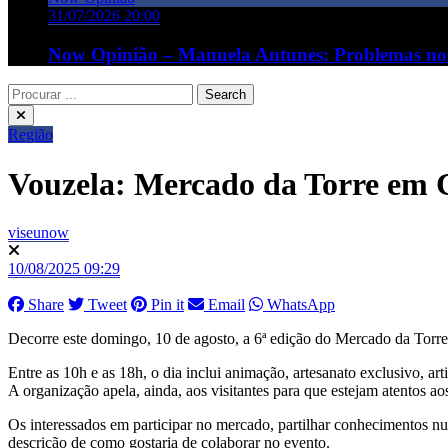
31/07/2026 20:00
Now Opinião – Manuela Antunes: Problemas no
Região
Vouzela: Mercado da Torre em 
viseunow
10/08/2025 09:29
Share
Tweet
Pin it
Email
WhatsApp
Decorre este domingo, 10 de agosto, a 6ª edição do Mercado da Torr
Entre as 10h e as 18h, o dia inclui animação, artesanato exclusivo, 
A organização apela, ainda, aos visitantes para que estejam atentos aos
Os interessados em participar no mercado, partilhar conhecimentos 
descrição de como gostaria de colaborar no evento.