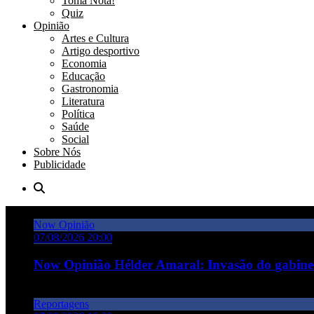
Toma Nota!
Quiz
Opinião
Artes e Cultura
Artigo desportivo
Economia
Educação
Gastronomia
Literatura
Política
Saúde
Social
Sobre Nós
Publicidade
Now Opinião
07/08/2026 20:00
Now Opinião Hélder Amaral: Invasão do gabine
Reportagens