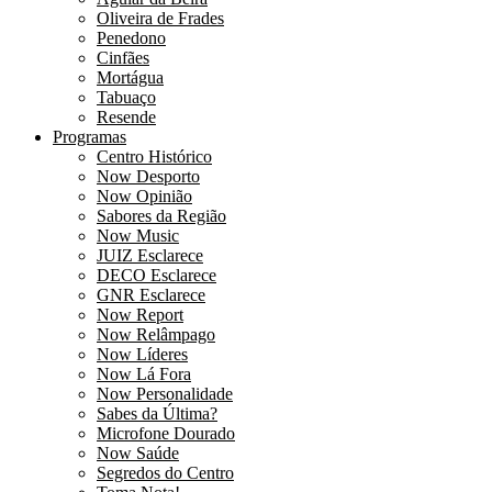
Oliveira de Frades
Penedono
Cinfães
Mortágua
Tabuaço
Resende
Programas
Centro Histórico
Now Desporto
Now Opinião
Sabores da Região
Now Music
JUIZ Esclarece
DECO Esclarece
GNR Esclarece
Now Report
Now Relâmpago
Now Líderes
Now Lá Fora
Now Personalidade
Sabes da Última?
Microfone Dourado
Now Saúde
Segredos do Centro